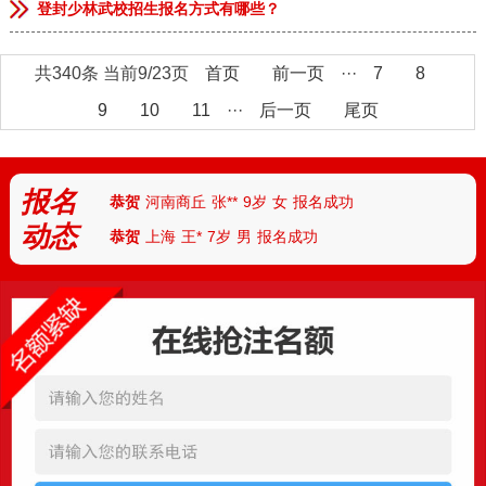
登封少林武校招生报名方式有哪些？
共340条 当前9/23页
首页
前一页
···
7
8
恭贺
安徽临泉
张**
9岁
男
报名成功
9
10
11
···
后一页
尾页
恭贺
河南郑州
李**
13岁
男
报名成功
恭贺
河南郑州
林*
8岁
女
报名成功
报名
恭贺
河南商丘
张**
9岁
女
报名成功
动态
恭贺
上海
王*
7岁
男
报名成功
恭贺
天津
付**
10岁
女
报名成功
恭贺
河北
陈*
12岁
女
报名成功
恭贺
河南安阳
丁**
9岁
男
报名成功
恭贺
湖北武汉
胡**
7岁
男
报名成功
恭贺
湖北襄阳
路*
13岁
男
报名成功
恭贺
河南南阳
陆**
8岁
女
报名成功
恭贺
湖南怀化
任*
6岁
男
报名成功