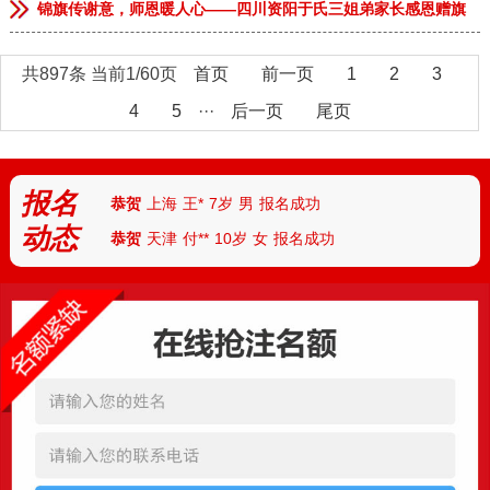
锦旗传谢意，师恩暖人心——四川资阳于氏三姐弟家长感恩赠旗
恭贺
安徽临泉
张**
9岁
男
报名成功
共897条 当前1/60页
首页
前一页
1
2
3
恭贺
河南郑州
李**
13岁
男
报名成功
4
5
···
后一页
尾页
恭贺
河南郑州
林*
8岁
女
报名成功
恭贺
河南商丘
张**
9岁
女
报名成功
报名
恭贺
上海
王*
7岁
男
报名成功
动态
恭贺
天津
付**
10岁
女
报名成功
恭贺
河北
陈*
12岁
女
报名成功
恭贺
河南安阳
丁**
9岁
男
报名成功
恭贺
湖北武汉
胡**
7岁
男
报名成功
恭贺
湖北襄阳
路*
13岁
男
报名成功
恭贺
河南南阳
陆**
8岁
女
报名成功
恭贺
湖南怀化
任*
6岁
男
报名成功
恭贺
厦门
朱*
12岁
男
报名成功