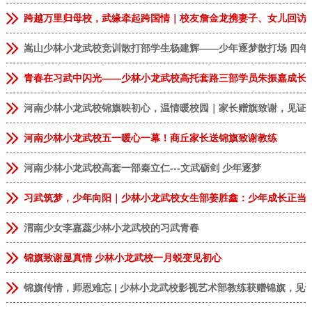
跨越万里归母校，武缘牵起跨国情｜校友詹金龙携妻子、女儿回访
嵩山少林小龙武校竞训散打部学生杨建辉——少年逐梦散打场 四年
青春在习武中闪光——少林小龙武校高托套路三部学员朱振嘉成长
河南少林小龙武校锦旗映初心，温情暖校园｜家长赠旗致谢，见证
河南少林小龙武校五一暖心一幕！商丘家长送锦旗致谢教练
河南少林小龙武校高套一部秦立仁---文武砺剑 少年逐梦
习武筑梦，少年向阳｜少林小龙武校女生部姜胜鑫：少年成长正当
渭南少女李嘉蕊少林小龙武校的习武青春
锦旗致谢显真情 少林小龙武校一月蜕变见初心
锦旗传情，师恩难忘 | 少林小龙武校影视艺术部教练获赠锦旗，见