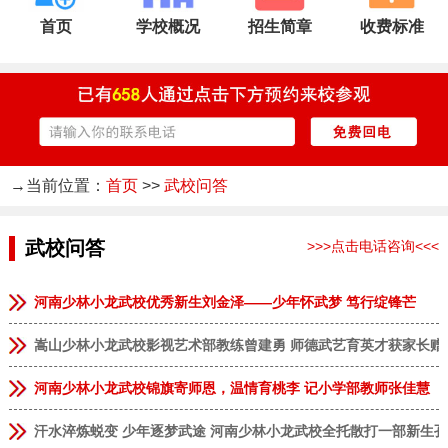
首页
学校概况
招生简章
收费标准
→当前位置：
首页
>>
武校问答
武校问答
>>>点击电话咨询<<<
河南少林小龙武校优秀新生刘金泽——少年怀武梦 笃行绽锋芒
嵩山少林小龙武校影视艺术部教练曾建勇 师德武艺育英才获家长赠
河南少林小龙武校锦旗寄师恩，温情育桃李 记小学部教师张佳慧
汗水淬炼蜕变 少年逐梦武途 河南少林小龙武校全托散打一部新生