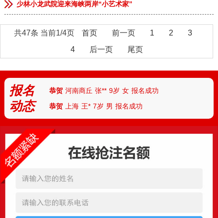
少林小龙武院迎来海峡两岸“小艺术家”
共47条 当前1/4页
首页
前一页
1
2
3
恭贺
安徽临泉
张**
9岁
男
报名成功
4
后一页
尾页
恭贺
河南郑州
李**
13岁
男
报名成功
恭贺
河南郑州
林*
8岁
女
报名成功
报名
恭贺
河南商丘
张**
9岁
女
报名成功
动态
恭贺
上海
王*
7岁
男
报名成功
恭贺
天津
付**
10岁
女
报名成功
恭贺
河北
陈*
12岁
女
报名成功
恭贺
河南安阳
丁**
9岁
男
报名成功
恭贺
湖北武汉
胡**
7岁
男
报名成功
恭贺
湖北襄阳
路*
13岁
男
报名成功
恭贺
河南南阳
陆**
8岁
女
报名成功
恭贺
湖南怀化
任*
6岁
男
报名成功