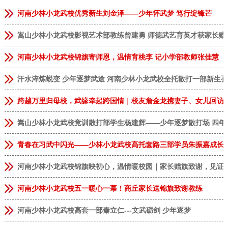
河南少林小龙武校优秀新生刘金泽——少年怀武梦 笃行绽锋芒
嵩山少林小龙武校影视艺术部教练曾建勇 师德武艺育英才获家长赠
河南少林小龙武校锦旗寄师恩，温情育桃李 记小学部教师张佳慧
汗水淬炼蜕变 少年逐梦武途 河南少林小龙武校全托散打一部新生
跨越万里归母校，武缘牵起跨国情｜校友詹金龙携妻子、女儿回访
嵩山少林小龙武校竞训散打部学生杨建辉——少年逐梦散打场 四年
青春在习武中闪光——少林小龙武校高托套路三部学员朱振嘉成长
河南少林小龙武校锦旗映初心，温情暖校园｜家长赠旗致谢，见证
河南少林小龙武校五一暖心一幕！商丘家长送锦旗致谢教练
河南少林小龙武校高套一部秦立仁---文武砺剑 少年逐梦