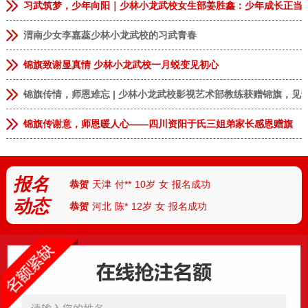
习武筑梦，少年向阳｜少林小龙武校女生部姜胜鑫：少年成长正当
渭南少女李嘉蕊少林小龙武校的习武青春
锦旗致谢显真情 少林小龙武校一月蜕变见初心
恭贺
安徽临泉
张**
9岁
男
报名成功
锦旗传情，师恩难忘 | 少林小龙武校影视艺术部教练获赠锦旗，见
恭贺
河南郑州
李**
13岁
男
报名成功
恭贺
河南郑州
林*
8岁
女
报名成功
锦旗传谢意，师恩暖人心——四川资阳于氏三姐弟家长感恩赠旗
恭贺
河南商丘
张**
9岁
女
报名成功
恭贺
上海
王*
7岁
男
报名成功
报名
恭贺
天津
付**
10岁
女
报名成功
动态
恭贺
河北
陈*
12岁
女
报名成功
恭贺
河南安阳
丁**
9岁
男
报名成功
恭贺
湖北武汉
胡**
7岁
男
报名成功
恭贺
湖北襄阳
路*
13岁
男
报名成功
恭贺
河南南阳
陆**
8岁
女
报名成功