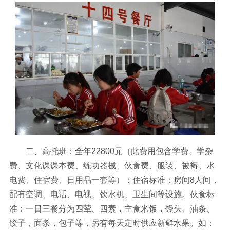
二、高托班：全年22800元（此费用包含学费、学杂
费、文化课课本费、练功器械、伙食费、服装、被褥、水
电费、住宿费、日用品一套等）；住宿标准：房间8人间，
配有空调、电话、电视、饮水机、卫生间等设施。伙食标
准：一日三餐分为四荤、四素，主食米饭，馒头、油条、
饺子，面条，包子等，另有每天定时供应新鲜水果。如：