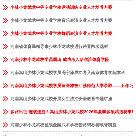
少林小龙武术中等专业学校运动训练专业人才培养方案
少林小龙武术中等专业学校音乐表演专业人才培养方案
少林小龙武术中等专业学校舞蹈表演专业人才培养方案
河南省体育局领导来少林小龙武校进行跨界跨项选材
河南少林小龙武校学员周琦 成功考入哈尔滨体育学院
河南嵩山少林小龙武校学员冯宇泽成功考入南京体育学院本科
河南嵩山少林小龙武校学员黄圣雅被江苏师范大学录取——五年习武
河南嵩山少林小龙武校开展女生法治安全教育专题讲座
多路出征 连战连捷！嵩山少林小龙武校2026年夏季多项武道赛事
恭贺
安徽临泉
张**
9岁
男
报名成功
河南少林小龙武校征战全国武术学校套路锦标赛载誉凯旋
恭贺
河南郑州
李**
13岁
男
报名成功
恭贺
河南郑州
林*
8岁
女
报名成功