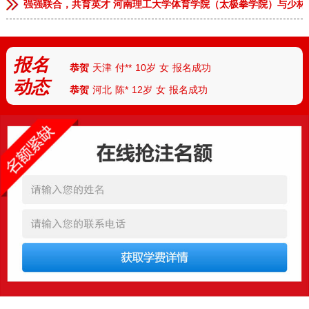
强强联合，共育英才 河南理工大学体育学院（太极拳学院）与少林
恭贺
河南商丘
张**
9岁
女
报名成功
恭贺
上海
王*
7岁
男
报名成功
报名
恭贺
天津
付**
10岁
女
报名成功
动态
恭贺
河北
陈*
12岁
女
报名成功
恭贺
河南安阳
丁**
9岁
男
报名成功
恭贺
湖北武汉
胡**
7岁
男
报名成功
恭贺
湖北襄阳
路*
13岁
男
报名成功
恭贺
河南南阳
陆**
8岁
女
报名成功
恭贺
湖南怀化
任*
6岁
男
报名成功
恭贺
厦门
朱*
12岁
男
报名成功
恭贺
杭州
刘**
10岁
女
报名成功
恭贺
四川成都
曹*
10岁
女
报名成功
恭贺
新疆
古**
11岁
男
报名成功
恭贺
安徽临泉
张**
9岁
男
报名成功