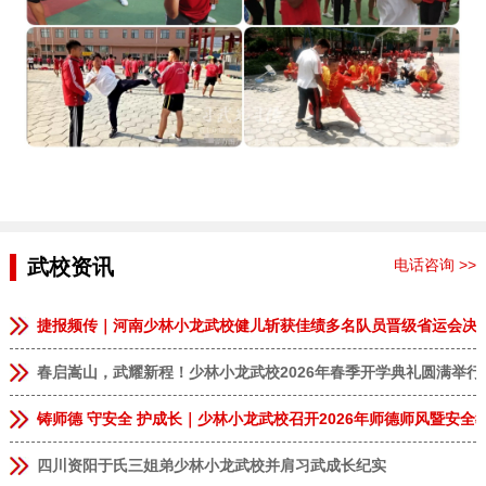
武校资讯
电话咨询 >>
捷报频传｜河南少林小龙武校健儿斩获佳绩多名队员晋级省运会决
春启嵩山，武耀新程！少林小龙武校2026年春季开学典礼圆满举行
铸师德 守安全 护成长｜少林小龙武校召开2026年师德师风暨安全
四川资阳于氏三姐弟少林小龙武校并肩习武成长纪实