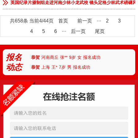
英国纪录片摄制组走进河南少林小龙武校 镜头定格少林武术磅礴风
共658条 当前4/44页
首页
前一页
···
2
3
恭贺
安徽临泉
张**
9岁
男
报名成功
4
5
6
···
后一页
尾页
恭贺
河南郑州
李**
13岁
男
报名成功
恭贺
河南郑州
林*
8岁
女
报名成功
报名
恭贺
河南商丘
张**
9岁
女
报名成功
动态
恭贺
上海
王*
7岁
男
报名成功
恭贺
天津
付**
10岁
女
报名成功
恭贺
河北
陈*
12岁
女
报名成功
恭贺
河南安阳
丁**
9岁
男
报名成功
恭贺
湖北武汉
胡**
7岁
男
报名成功
恭贺
湖北襄阳
路*
13岁
男
报名成功
恭贺
河南南阳
陆**
8岁
女
报名成功
恭贺
湖南怀化
任*
6岁
男
报名成功