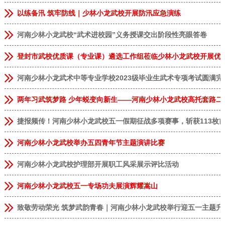
以练备汛 筑牢防线｜少林小龙武校开展防汛应急演练
河南少林小龙武校“武术进校园”义务授课交出阶段性亮眼答卷
登封市武校优质课（专业课）遴选工作组莅临少林小龙武校开展优
河南少林小龙武术中等专业学校2023级毕业生武术专项考试圆满完
两年习武筑梦路 少年蜕变向新生——河南少林小龙武校高托套路二
捷报频传！河南少林小龙武校五一假期征战多项赛事，斩获113枚
河南少林小龙武校举办五四青年节主题演讲比赛
河南少林小龙武校护理部开展职工风采展示评比活动
河南少林小龙武校五一专场功夫展演辉耀嵩山
致敬劳动荣光 筑梦武韵青春｜河南少林小龙武校举行迎五一主题升