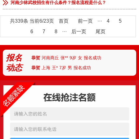
河南少林武校招生有什么条件？报名流程是什么？
共339条 当前6/23页
首页
前一页
···
4
5
恭贺
安徽临泉
张**
9岁
男
报名成功
6
7
8
···
后一页
尾页
恭贺
河南郑州
李**
13岁
男
报名成功
恭贺
河南郑州
林*
8岁
女
报名成功
报名
恭贺
河南商丘
张**
9岁
女
报名成功
动态
恭贺
上海
王*
7岁
男
报名成功
恭贺
天津
付**
10岁
女
报名成功
恭贺
河北
陈*
12岁
女
报名成功
恭贺
河南安阳
丁**
9岁
男
报名成功
恭贺
湖北武汉
胡**
7岁
男
报名成功
恭贺
湖北襄阳
路*
13岁
男
报名成功
恭贺
河南南阳
陆**
8岁
女
报名成功
恭贺
湖南怀化
任*
6岁
男
报名成功