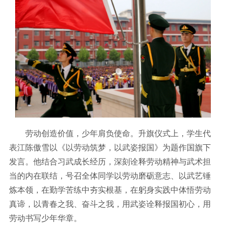
劳动创造价值，少年肩负使命。升旗仪式上，学生代
表江陈傲雪以《以劳动筑梦，以武姿报国》为题作国旗下
发言。他结合习武成长经历，深刻诠释劳动精神与武术担
当的内在联结，号召全体同学以劳动磨砺意志、以武艺锤
炼本领，在勤学苦练中夯实根基，在躬身实践中体悟劳动
真谛，以青春之我、奋斗之我，用武姿诠释报国初心，用
劳动书写少年华章。