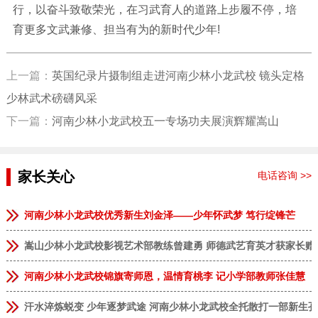
行，以奋斗致敬荣光，在习武育人的道路上步履不停，培
育更多文武兼修、担当有为的新时代少年!
上一篇：
英国纪录片摄制组走进河南少林小龙武校 镜头定格
少林武术磅礴风采
下一篇：
河南少林小龙武校五一专场功夫展演辉耀嵩山
家长关心
电话咨询 >>
河南少林小龙武校优秀新生刘金泽——少年怀武梦 笃行绽锋芒
嵩山少林小龙武校影视艺术部教练曾建勇 师德武艺育英才获家长赠
河南少林小龙武校锦旗寄师恩，温情育桃李 记小学部教师张佳慧
汗水淬炼蜕变 少年逐梦武途 河南少林小龙武校全托散打一部新生