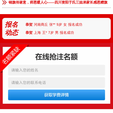
锦旗传谢意，师恩暖人心——四川资阳于氏三姐弟家长感恩赠旗
恭贺
河南郑州
李**
13岁
男
报名成功
恭贺
河南郑州
林*
8岁
女
报名成功
恭贺
河南商丘
张**
9岁
女
报名成功
报名
恭贺
上海
王*
7岁
男
报名成功
动态
恭贺
天津
付**
10岁
女
报名成功
恭贺
河北
陈*
12岁
女
报名成功
恭贺
河南安阳
丁**
9岁
男
报名成功
恭贺
湖北武汉
胡**
7岁
男
报名成功
恭贺
湖北襄阳
路*
13岁
男
报名成功
恭贺
河南南阳
陆**
8岁
女
报名成功
恭贺
湖南怀化
任*
6岁
男
报名成功
恭贺
厦门
朱*
12岁
男
报名成功
恭贺
杭州
刘**
10岁
女
报名成功
恭贺
四川成都
曹*
10岁
女
报名成功