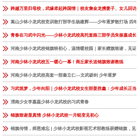
跨越万里归母校，武缘牵起跨国情｜校友詹金龙携妻子、女儿回访
嵩山少林小龙武校竞训散打部学生杨建辉——少年逐梦散打场 四年
青春在习武中闪光——少林小龙武校高托套路三部学员朱振嘉成长
河南少林小龙武校锦旗映初心，温情暖校园｜家长赠旗致谢，见证
河南少林小龙武校五一暖心一幕！商丘家长送锦旗致谢教练
河南少林小龙武校高套一部秦立仁---文武砺剑 少年逐梦
习武筑梦，少年向阳｜少林小龙武校女生部姜胜鑫：少年成长正当
渭南少女李嘉蕊少林小龙武校的习武青春
锦旗致谢显真情 少林小龙武校一月蜕变见初心
锦旗传情，师恩难忘 | 少林小龙武校影视艺术部教练获赠锦旗，见
恭贺
安徽临泉
张**
9岁
男
报名成功