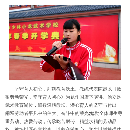
坚守育人初心，躬耕教育沃土。教练代表陈昆以《致
敬劳动荣光，坚守育人初心》为题作国旗下演讲。他立足
武术教育岗位，细数深耕教坛、潜心育人的坚守与付出，
阐释劳动者平凡中的伟大、奋斗中的荣光;勉励全体师生尊
重劳动、热爱劳动，传承吃苦耐劳、精益求精的劳动品
格，教练以匠心育桃李、以坚守践初心，学生以拼搏强体