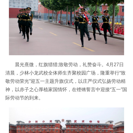
晨光熹微，红旗猎猎;致敬劳动，礼赞奋斗。4月27日
清晨，少林小龙武校全体师生齐聚校园广场，隆重举行“致
敬劳动荣光”迎五一主题升旗仪式，以庄严仪式弘扬劳动精
神，以赤子之心厚植家国情怀，在铿锵誓言中迎接“五一”国
际劳动节的到来。