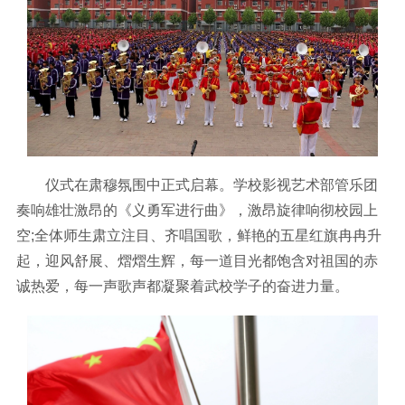
仪式在肃穆氛围中正式启幕。学校影视艺术部管乐团
奏响雄壮激昂的《义勇军进行曲》，激昂旋律响彻校园上
空;全体师生肃立注目、齐唱国歌，鲜艳的五星红旗冉冉升
起，迎风舒展、熠熠生辉，每一道目光都饱含对祖国的赤
诚热爱，每一声歌声都凝聚着武校学子的奋进力量。