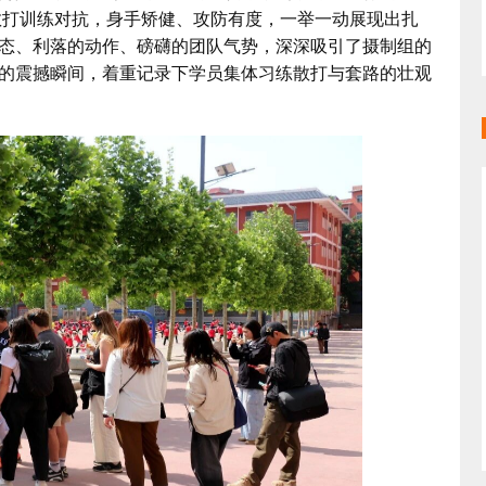
散打训练对抗，身手矫健、攻防有度，一举一动展现出扎
态、利落的动作、磅礴的团队气势，深深吸引了摄制组的
的震撼瞬间，着重记录下学员集体习练散打与套路的壮观