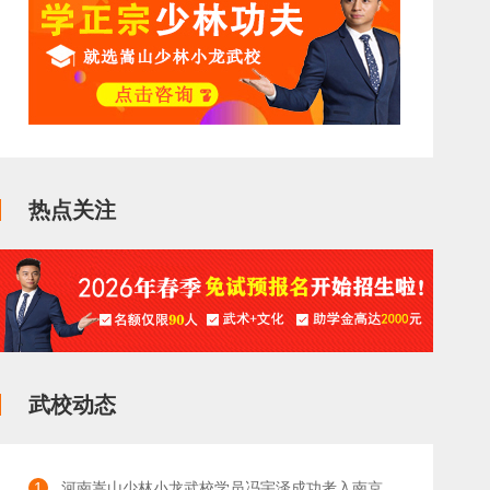
热点关注
武校动态
1
河南嵩山少林小龙武校学员冯宇泽成功考入南京体育学院本科