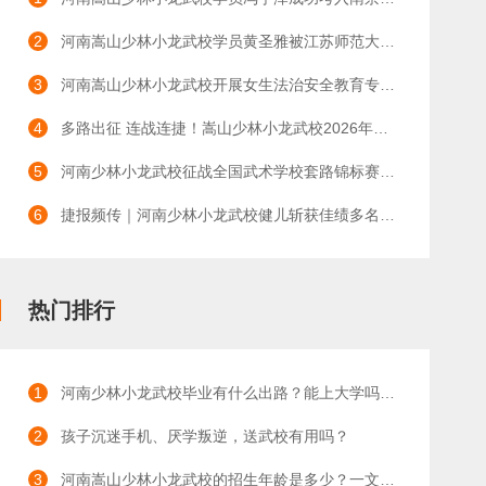
2
河南嵩山少林小龙武校学员黄圣雅被江苏师范大学录取——五年习武砺剑锋 金榜题名启新程
3
河南嵩山少林小龙武校开展女生法治安全教育专题讲座
4
多路出征 连战连捷！嵩山少林小龙武校2026年夏季多项武道赛事斩获硕果
5
河南少林小龙武校征战全国武术学校套路锦标赛载誉凯旋
6
捷报频传｜河南少林小龙武校健儿斩获佳绩多名队员晋级省运会决赛！
热门排行
1
河南少林小龙武校毕业有什么出路？能上大学吗？有哪些升学途径？
2
孩子沉迷手机、厌学叛逆，送武校有用吗？
3
河南嵩山少林小龙武校的招生年龄是多少？一文读懂入学门槛与成长优势