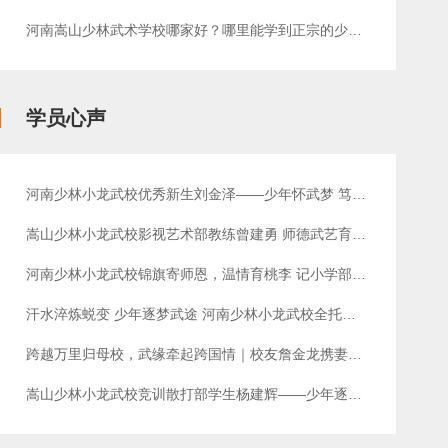
河南嵩山少林武术学校哪家好？哪里能学到正宗的少林功夫？
学员心声
河南少林小龙武校优秀新生刘金泽——少年怀武梦 笃行绽锋芒
嵩山少林小龙武校影视艺术部教练曾建勇 师德武艺育英才获家长赠送锦旗致谢
河南少林小龙武校锦旗寄师恩，温情育桃李 记小学部教师张佳慧
汗水淬炼蜕变 少年逐梦武途 河南少林小龙武校全托散打一部新生孔维齐成长纪实
跨越万里归母校，武缘牵起跨国情｜校友詹金龙携妻子、女儿回访少林小龙武校致谢恩师
嵩山少林小龙武校竞训散打部学生杨建辉——少年逐梦散打场 四年积淀摘桂冠