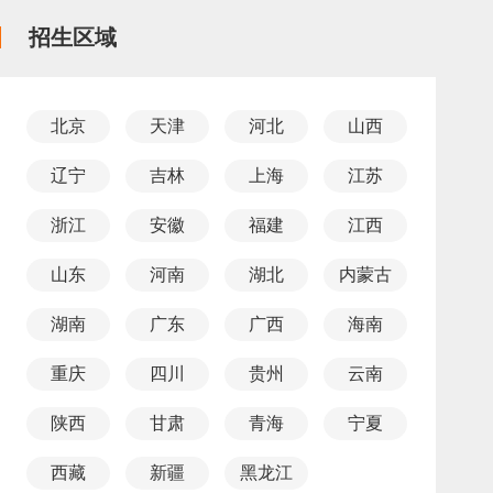
招生区域
北京
天津
河北
山西
辽宁
吉林
上海
江苏
浙江
安徽
福建
江西
山东
河南
湖北
内蒙古
湖南
广东
广西
海南
重庆
四川
贵州
云南
陕西
甘肃
青海
宁夏
西藏
新疆
黑龙江