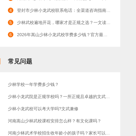
4
登封市少林小龙武校联系电话：全渠道咨询指南与办学优势详解
5
少林武校遍地开花，哪家才是正规之选？一文读懂河南少林小龙武术学校
6
2026年嵩山少林小龙武校学费多少钱？官方最新收费标准权威详解
常见问题
少林学校一年学费多少钱？
少林小龙武院是正规学校吗？一所正规且卓越的文武教育殿堂
少林小龙武校可以考大学吗?文武兼修
河南嵩山少林武校课程安排怎么样？有文化课吗？
河南少林武术学校招生收年龄小的孩子吗？家长可以陪读吗？