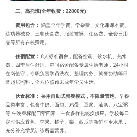
二、高托班(全年收费：22800元)
费用包含：
涵盖全年学费、学杂费、文化课课本费、
练功器械费、三餐伙食费、服装被褥、住宿费、全套日用
品等所有在校费用。
住宿配置：
8人标准宿舍，配备空调、饮水机、热水
器，四季居住舒适。每间宿舍配备专属生活老师，24小时
在岗值守，专职负责学员洗衣、整理内务、就餐协助等日
常起居照料，全方位照顾未成年学员生活。
伙食标准：
采用
自助式就餐模式，不限量管饱
。早餐
品类丰富，包含牛奶、面包、鸡蛋、豆浆、油条、八宝粥
等;午晚餐标配四荤四素，主食多样化轮换供应。学校每日
定时供应香蕉、苹果、橘子、梨、西瓜等新鲜时令水果，
充分补充学员训练所需营养。