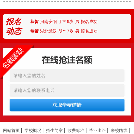
恭贺
天津
付**
10岁
女
报名成功
恭贺
河北
陈*
12岁
女
报名成功
报名
恭贺
河南安阳
丁**
9岁
男
报名成功
动态
恭贺
湖北武汉
胡**
7岁
男
报名成功
恭贺
湖北襄阳
路*
13岁
男
报名成功
恭贺
河南南阳
陆**
8岁
女
报名成功
恭贺
湖南怀化
任*
6岁
男
报名成功
恭贺
厦门
朱*
12岁
男
报名成功
恭贺
杭州
刘**
10岁
女
报名成功
恭贺
四川成都
曹*
10岁
女
报名成功
恭贺
新疆
古**
11岁
男
报名成功
恭贺
安徽临泉
张**
9岁
男
报名成功
恭贺
河南郑州
李**
13岁
男
报名成功
恭贺
河南郑州
林*
8岁
女
报名成功
|
|
|
|
|
|
网站首页
学校概况
招生简章
收费标准
毕业出路
来校路线