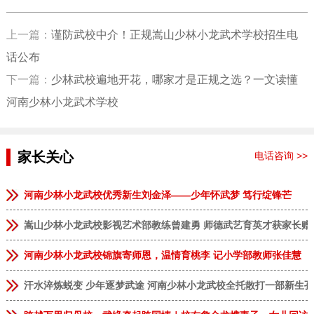
上一篇：
谨防武校中介！正规嵩山少林小龙武术学校招生电
话公布
下一篇：
少林武校遍地开花，哪家才是正规之选？一文读懂
河南少林小龙武术学校
家长关心
电话咨询 >>
河南少林小龙武校优秀新生刘金泽——少年怀武梦 笃行绽锋芒
嵩山少林小龙武校影视艺术部教练曾建勇 师德武艺育英才获家长赠
河南少林小龙武校锦旗寄师恩，温情育桃李 记小学部教师张佳慧
汗水淬炼蜕变 少年逐梦武途 河南少林小龙武校全托散打一部新生