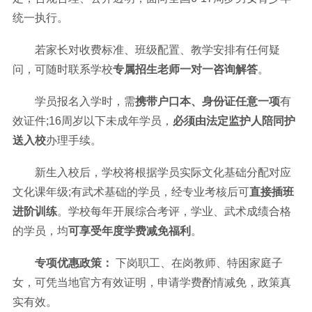
统一执行。
若家长对收费标准、班级配置、教学安排有任何疑
问，可随时联系学校
专属招生老师一对一咨询解答
。
学员报名入学时，需
携带户口本、身份证任意一项
有
效证件;16周岁以下未成年学员，
必须由法定监护人陪同护
送入校
办理手续。
新生入校后，学校将根据学员实际文化基础分配对应
文化课年级;有武术基础的学员，经专业考核后可
直接插班
进阶训练
。学校每年开展综合考评，学业、武术成绩合格
的学员，均
可享受年度学费减免福利
。
专项优惠政策：
下岗职工、在岗教师、特困家庭子
女，可凭当地官方有效证明，申请学费酌情减免，政策真
实有效。