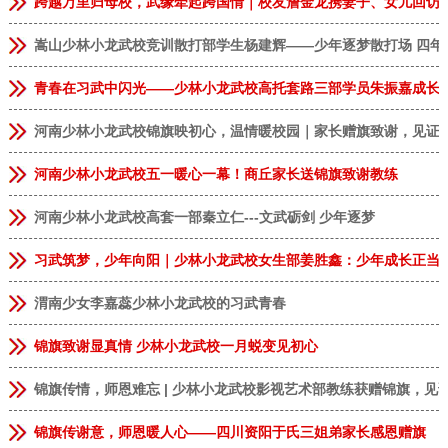
跨越万里归母校，武缘牵起跨国情｜校友詹金龙携妻子、女儿回访
嵩山少林小龙武校竞训散打部学生杨建辉——少年逐梦散打场 四年
青春在习武中闪光——少林小龙武校高托套路三部学员朱振嘉成长
河南少林小龙武校锦旗映初心，温情暖校园｜家长赠旗致谢，见证
河南少林小龙武校五一暖心一幕！商丘家长送锦旗致谢教练
河南少林小龙武校高套一部秦立仁---文武砺剑 少年逐梦
习武筑梦，少年向阳｜少林小龙武校女生部姜胜鑫：少年成长正当
恭贺
安徽临泉
张**
9岁
男
报名成功
渭南少女李嘉蕊少林小龙武校的习武青春
恭贺
河南郑州
李**
13岁
男
报名成功
锦旗致谢显真情 少林小龙武校一月蜕变见初心
恭贺
河南郑州
林*
8岁
女
报名成功
锦旗传情，师恩难忘 | 少林小龙武校影视艺术部教练获赠锦旗，见
恭贺
河南商丘
张**
9岁
女
报名成功
恭贺
上海
王*
7岁
男
报名成功
锦旗传谢意，师恩暖人心——四川资阳于氏三姐弟家长感恩赠旗