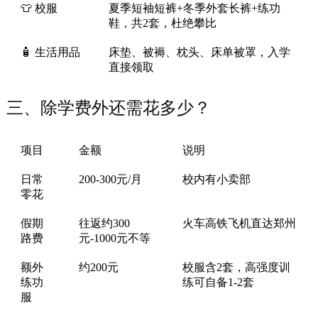
👕 校服
夏季短袖短裤+冬季外套长裤+练功
鞋，共2套，杜绝攀比
🧴 生活用品
床垫、被褥、枕头、床单被罩，入学
直接领取
三、除学费外还需花多少？
项目
金额
说明
日常
200-300元/月
校内有小卖部
零花
假期
往返约300
火车高铁飞机直达郑州
路费
元-1000元不等
额外
约200元
校服含2套，高强度训
练功
练可自备1-2套
服