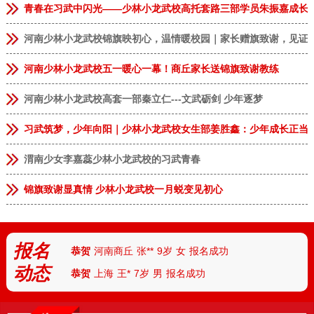
青春在习武中闪光——少林小龙武校高托套路三部学员朱振嘉成长
河南少林小龙武校锦旗映初心，温情暖校园｜家长赠旗致谢，见证
河南少林小龙武校五一暖心一幕！商丘家长送锦旗致谢教练
河南少林小龙武校高套一部秦立仁---文武砺剑 少年逐梦
习武筑梦，少年向阳｜少林小龙武校女生部姜胜鑫：少年成长正当
渭南少女李嘉蕊少林小龙武校的习武青春
恭贺
安徽临泉
张**
9岁
男
报名成功
锦旗致谢显真情 少林小龙武校一月蜕变见初心
恭贺
河南郑州
李**
13岁
男
报名成功
恭贺
河南郑州
林*
8岁
女
报名成功
报名
恭贺
河南商丘
张**
9岁
女
报名成功
动态
恭贺
上海
王*
7岁
男
报名成功
恭贺
天津
付**
10岁
女
报名成功