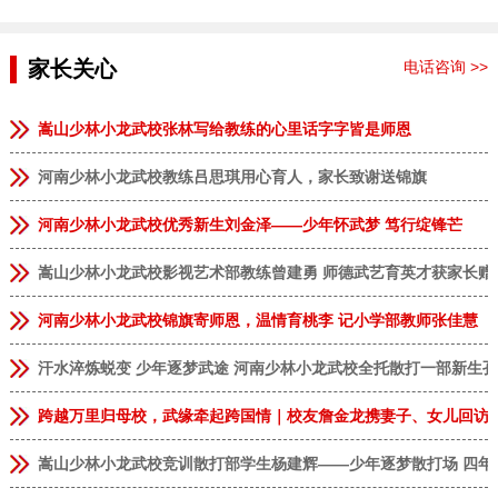
家长关心
电话咨询 >>
嵩山少林小龙武校张林写给教练的心里话字字皆是师恩
河南少林小龙武校教练吕思琪用心育人，家长致谢送锦旗
河南少林小龙武校优秀新生刘金泽——少年怀武梦 笃行绽锋芒
嵩山少林小龙武校影视艺术部教练曾建勇 师德武艺育英才获家长赠
河南少林小龙武校锦旗寄师恩，温情育桃李 记小学部教师张佳慧
汗水淬炼蜕变 少年逐梦武途 河南少林小龙武校全托散打一部新生
跨越万里归母校，武缘牵起跨国情｜校友詹金龙携妻子、女儿回访
嵩山少林小龙武校竞训散打部学生杨建辉——少年逐梦散打场 四年