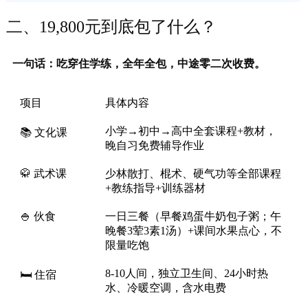
二、19,800元到底包了什么？
一句话：吃穿住学练，全年全包，中途零二次收费。
项目
具体内容
小学→初中→高中全套课程+教材，
📚 文化课
晚自习免费辅导作业
🥋 武术课
少林散打、棍术、硬气功等全部课程
+教练指导+训练器材
🍚 伙食
一日三餐（早餐鸡蛋牛奶包子粥；午
晚餐3荤3素1汤）+课间水果点心，不
限量吃饱
8-10人间，独立卫生间、24小时热
🛏️ 住宿
水、冷暖空调，含水电费