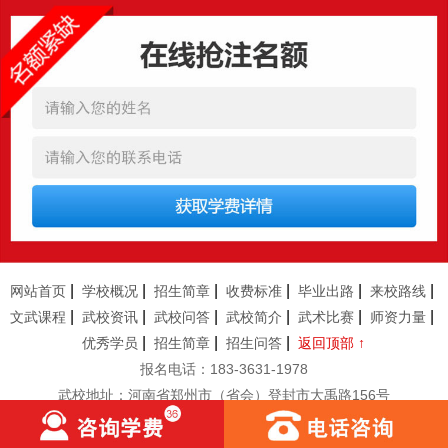
恭贺
湖北武汉
胡**
7岁
男
报名成功
恭贺
湖北襄阳
路*
13岁
男
报名成功
恭贺
河南南阳
陆**
8岁
女
报名成功
恭贺
湖南怀化
任*
6岁
男
报名成功
恭贺
厦门
朱*
12岁
男
报名成功
恭贺
杭州
刘**
10岁
女
报名成功
恭贺
四川成都
曹*
10岁
女
报名成功
恭贺
新疆
古**
11岁
男
报名成功
恭贺
安徽临泉
张**
9岁
男
报名成功
|
|
|
|
|
|
网站首页
学校概况
招生简章
收费标准
毕业出路
来校路线
恭贺
河南郑州
李**
13岁
男
报名成功
|
|
|
|
|
|
文武课程
武校资讯
武校问答
武校简介
武术比赛
师资力量
|
|
|
优秀学员
招生简章
招生问答
返回顶部 ↑
恭贺
河南郑州
林*
8岁
女
报名成功
报名电话：183-3631-1978
恭贺
河南商丘
张**
9岁
女
报名成功
武校地址：河南省郑州市（省会）登封市大禹路156号
恭贺
上海
王*
7岁
男
报名成功
恭贺
天津
付**
10岁
女
报名成功