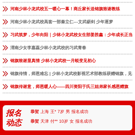
河南少林小龙武校五一暖心一幕！商丘家长送锦旗致谢教练
河南少林小龙武校高套一部秦立仁---文武砺剑 少年逐梦
习武筑梦，少年向阳｜少林小龙武校女生部姜胜鑫：少年成长正当
渭南少女李嘉蕊少林小龙武校的习武青春
锦旗致谢显真情 少林小龙武校一月蜕变见初心
恭贺
安徽临泉
张**
9岁
男
报名成功
锦旗传情，师恩难忘 | 少林小龙武校影视艺术部教练获赠锦旗，见
恭贺
河南郑州
李**
13岁
男
报名成功
恭贺
河南郑州
林*
8岁
女
报名成功
锦旗传谢意，师恩暖人心——四川资阳于氏三姐弟家长感恩赠旗
恭贺
河南商丘
张**
9岁
女
报名成功
恭贺
上海
王*
7岁
男
报名成功
报名
恭贺
天津
付**
10岁
女
报名成功
动态
恭贺
河北
陈*
12岁
女
报名成功
恭贺
河南安阳
丁**
9岁
男
报名成功