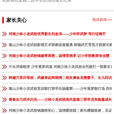
武校高托套路二部学生彭浩杰成长纪实
家长关心
电话咨询 >>
河南少林小龙武校优秀新生刘金泽——少年怀武梦 笃行绽锋芒
嵩山少林小龙武校影视艺术部教练曾建勇 师德武艺育英才获家长赠
河南少林小龙武校锦旗寄师恩，温情育桃李 记小学部教师张佳慧
汗水淬炼蜕变 少年逐梦武途 河南少林小龙武校全托散打一部新生
跨越万里归母校，武缘牵起跨国情｜校友詹金龙携妻子、女儿回访
嵩山少林小龙武校竞训散打部学生杨建辉——少年逐梦散打场 四年
青春在习武中闪光——少林小龙武校高托套路三部学员朱振嘉成长
河南少林小龙武校锦旗映初心，温情暖校园｜家长赠旗致谢，见证