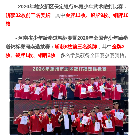
- 2026年雄安新区保定银行杯青少年武术散打比赛：
斩获32枚前三名奖牌
，其中
金牌13枚、银牌9枚、铜牌10
枚
。
- 河南省少年跆拳道锦标赛暨2026年全国青少年跆拳
道锦标赛河南选拔赛：
斩获6枚前三名奖牌
，其中
金牌3
枚、银牌1枚、铜牌2枚
，多名学员获得全国赛参赛资格。