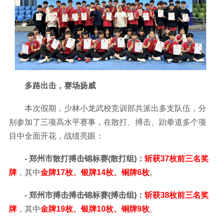
多路出击，赛场扬威
本次假期，少林小龙武校竞训部共派出多支队伍，分
别参加了三项高水平赛事，在散打、搏击、跆拳道多个项
目中全面开花，战绩亮眼：
- 郑州市散打搏击锦标赛(散打组)：
斩获37枚前三名奖
牌
，其中
金牌17枚、银牌14枚、铜牌6枚
。
- 郑州市搏击搏击锦标赛(搏击组)：
斩获38枚前三名奖
牌
，其中
金牌19枚、银牌10枚、铜牌9枚
。