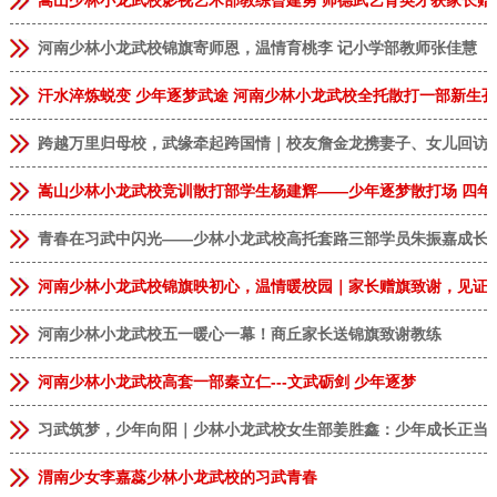
嵩山少林小龙武校影视艺术部教练曾建勇 师德武艺育英才获家长赠
河南少林小龙武校锦旗寄师恩，温情育桃李 记小学部教师张佳慧
汗水淬炼蜕变 少年逐梦武途 河南少林小龙武校全托散打一部新生
跨越万里归母校，武缘牵起跨国情｜校友詹金龙携妻子、女儿回访
嵩山少林小龙武校竞训散打部学生杨建辉——少年逐梦散打场 四年
青春在习武中闪光——少林小龙武校高托套路三部学员朱振嘉成长
河南少林小龙武校锦旗映初心，温情暖校园｜家长赠旗致谢，见证
河南少林小龙武校五一暖心一幕！商丘家长送锦旗致谢教练
河南少林小龙武校高套一部秦立仁---文武砺剑 少年逐梦
习武筑梦，少年向阳｜少林小龙武校女生部姜胜鑫：少年成长正当
渭南少女李嘉蕊少林小龙武校的习武青春