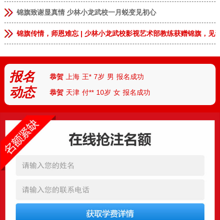
恭贺
安徽临泉
张**
9岁
男
报名成功
锦旗致谢显真情 少林小龙武校一月蜕变见初心
恭贺
河南郑州
李**
13岁
男
报名成功
锦旗传情，师恩难忘 | 少林小龙武校影视艺术部教练获赠锦旗，见
恭贺
河南郑州
林*
8岁
女
报名成功
恭贺
河南商丘
张**
9岁
女
报名成功
恭贺
上海
王*
7岁
男
报名成功
报名
恭贺
天津
付**
10岁
女
报名成功
动态
恭贺
河北
陈*
12岁
女
报名成功
恭贺
河南安阳
丁**
9岁
男
报名成功
恭贺
湖北武汉
胡**
7岁
男
报名成功
恭贺
湖北襄阳
路*
13岁
男
报名成功
恭贺
河南南阳
陆**
8岁
女
报名成功
恭贺
湖南怀化
任*
6岁
男
报名成功
恭贺
厦门
朱*
12岁
男
报名成功
恭贺
杭州
刘**
10岁
女
报名成功