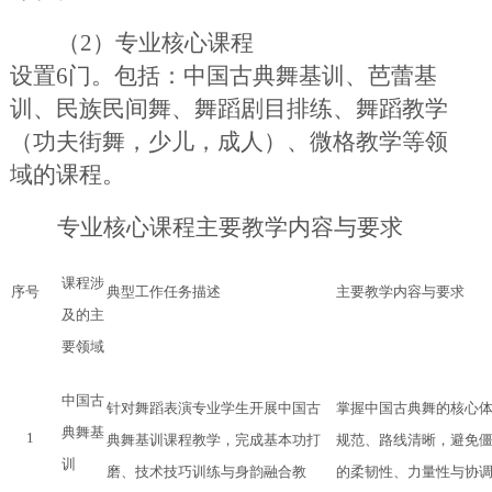
（
2）专业核心课程
设置
6
门。包括：
中国古典舞基训、芭蕾基
训、
民族民间舞
、
舞蹈剧目排练
、
舞蹈教学
（
功夫街舞
，
少儿
，
成人
）
、
微格教学
等领
域的课程。
专业核心课程主要教学内容与要求
课程涉
序号
典型工作任务描述
主要教学内容与要求
及的主
要领域
中国古
针对舞蹈表演专业学生开展中国古
掌握中国古典舞的核心
典舞基
1
典舞基训课程教学，完成基本功打
规范、路线清晰，避免
训
磨、技术技巧训练与身韵融合教
的柔韧性、力量性与协