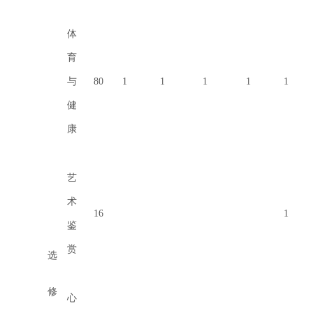
体
育
与
80
1
1
1
1
1
健
康
艺
术
16
1
鉴
赏
选
修
心