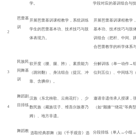
学。
学段对应的基训组合与
芭蕾基
开展芭蕾基训课程教学，系统训练
开展芭蕾基训课程教学
训
学生的芭蕾基本功、技术技巧与肢
基本功、技术技巧与肢
2
体表现力。
训组合（把杆、中间、
合芭蕾教学的科学体系
民族民
软开度（腰、腿、胯）、素质能力
分解训练（单一动作
→
间舞基
3
（跳转翻）、身法组合（提沉、冲
位到五位）、中间练习
训
靠、含腆仰）
。
舞蹈剧
汉族（东北秧歌、云南花灯）、少
邀请非遗传承人授课，
目排练
4
数民族（藏族弦子、维吾尔族赛乃
（如
“颤膝”“绕花”等典
姆）、地方非遗
。
舞蹈教
分段排练（单人
→小组
选取经典群舞（如《千手观音》选