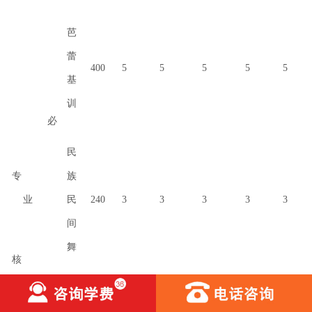
芭
蕾
400
5
5
5
5
5
基
训
必
民
专
族
业
民
240
3
3
3
3
3
间
舞
核
心
舞