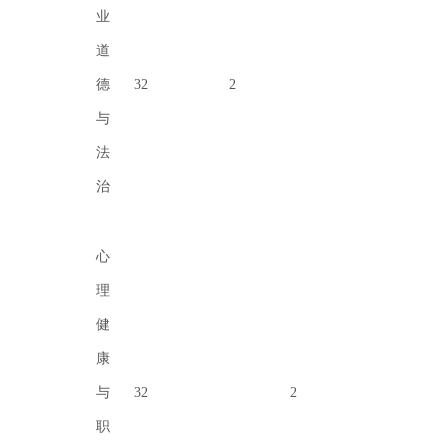
业
道
德
32
2
与
法
治
心
理
健
康
与
32
2
职