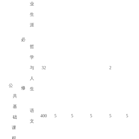
业
生
涯
必
哲
学
与
32
2
人
公
修
生
共
基
语
400
5
5
5
5
5
础
文
课
程