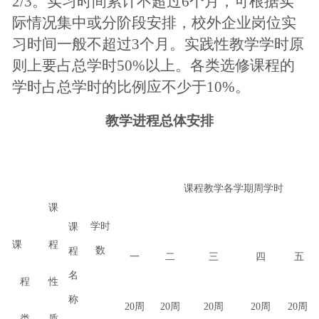
2/3。实习时间累计不超过6个月，可根据实
际情况集中或分阶段安排，校外企业岗位实
习时间一般不超过3个月。实践性教学学时原
则上要占总学时50%以上。各类选修课程的
学时占总学时的比例应不少于10%。
教学进程总体安排
课程教学各学期周学时
课
学时
课
课
程
数
程
一
二
三
四
五
名
程
性
称
20周
20周
20周
20周
20周
类
质