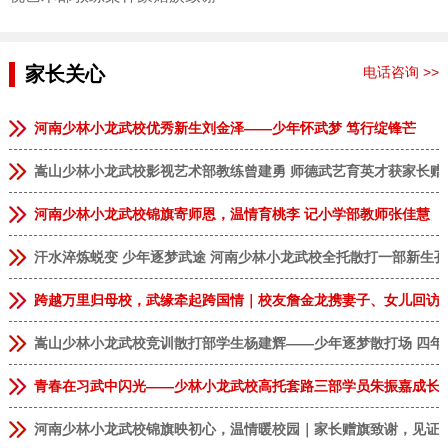
家长关心
电话咨询 >>
河南少林小龙武校优秀新生刘金泽——少年怀武梦 笃行绽锋芒
嵩山少林小龙武校影视艺术部教练曾建勇 师德武艺育英才获家长赠
河南少林小龙武校锦旗寄师恩，温情育桃李 记小学部教师张佳慧
汗水淬炼蜕变 少年逐梦武途 河南少林小龙武校全托散打一部新生
跨越万里归母校，武缘牵起跨国情｜校友詹金龙携妻子、女儿回访
嵩山少林小龙武校竞训散打部学生杨建辉——少年逐梦散打场 四年
青春在习武中闪光——少林小龙武校高托套路三部学员朱振嘉成长
河南少林小龙武校锦旗映初心，温情暖校园｜家长赠旗致谢，见证