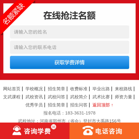
恭贺
河北
陈*
12岁
女
报名成功
恭贺
河南安阳
丁**
9岁
男
报名成功
恭贺
湖北武汉
胡**
7岁
男
报名成功
恭贺
湖北襄阳
路*
13岁
男
报名成功
恭贺
河南南阳
陆**
8岁
女
报名成功
恭贺
湖南怀化
任*
6岁
男
报名成功
恭贺
厦门
朱*
12岁
男
报名成功
恭贺
杭州
刘**
10岁
女
报名成功
恭贺
四川成都
曹*
10岁
女
报名成功
|
|
|
|
|
|
网站首页
学校概况
招生简章
收费标准
毕业出路
来校路线
|
|
|
|
|
|
恭贺
新疆
古**
11岁
男
报名成功
文武课程
武校资讯
武校问答
武校简介
武术比赛
师资力量
|
|
|
优秀学员
招生简章
招生问答
返回顶部 ↑
恭贺
安徽临泉
张**
9岁
男
报名成功
报名电话：183-3631-1978
恭贺
河南郑州
李**
13岁
男
报名成功
武校地址：河南省郑州市（省会）登封市大禹路156号
恭贺
河南郑州
林*
8岁
女
报名成功
恭贺
河南商丘
张**
9岁
女
报名成功