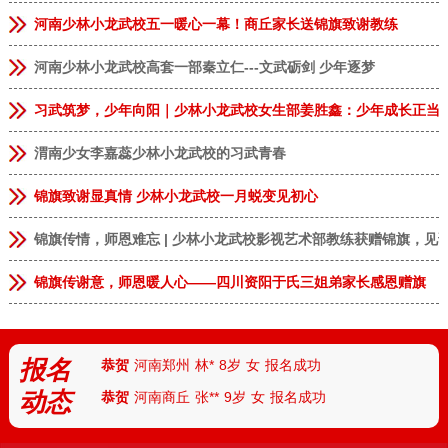
河南少林小龙武校五一暖心一幕！商丘家长送锦旗致谢教练
河南少林小龙武校高套一部秦立仁---文武砺剑 少年逐梦
习武筑梦，少年向阳｜少林小龙武校女生部姜胜鑫：少年成长正当
渭南少女李嘉蕊少林小龙武校的习武青春
锦旗致谢显真情 少林小龙武校一月蜕变见初心
锦旗传情，师恩难忘 | 少林小龙武校影视艺术部教练获赠锦旗，见
恭贺
安徽临泉
张**
9岁
男
报名成功
锦旗传谢意，师恩暖人心——四川资阳于氏三姐弟家长感恩赠旗
恭贺
河南郑州
李**
13岁
男
报名成功
恭贺
河南郑州
林*
8岁
女
报名成功
报名
恭贺
河南商丘
张**
9岁
女
报名成功
动态
恭贺
上海
王*
7岁
男
报名成功
恭贺
天津
付**
10岁
女
报名成功