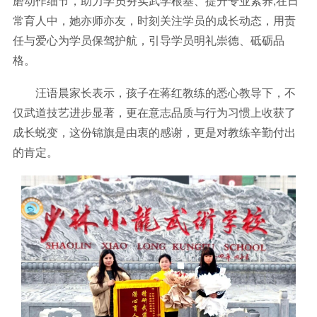
磨动作细节，助力学员夯实武学根基、提升专业素养;在日
常育人中，她亦师亦友，时刻关注学员的成长动态，用责
任与爱心为学员保驾护航，引导学员明礼崇德、砥砺品
格。
汪语晨家长表示，孩子在蒋红教练的悉心教导下，不
仅武道技艺进步显著，更在意志品质与行为习惯上收获了
成长蜕变，这份锦旗是由衷的感谢，更是对教练辛勤付出
的肯定。