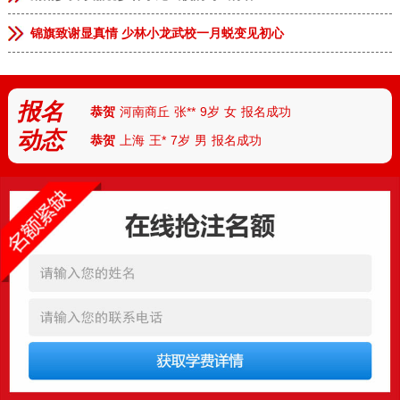
恭贺
安徽临泉
张**
9岁
男
报名成功
锦旗致谢显真情 少林小龙武校一月蜕变见初心
恭贺
河南郑州
李**
13岁
男
报名成功
恭贺
河南郑州
林*
8岁
女
报名成功
报名
恭贺
河南商丘
张**
9岁
女
报名成功
动态
恭贺
上海
王*
7岁
男
报名成功
恭贺
天津
付**
10岁
女
报名成功
恭贺
河北
陈*
12岁
女
报名成功
恭贺
河南安阳
丁**
9岁
男
报名成功
恭贺
湖北武汉
胡**
7岁
男
报名成功
恭贺
湖北襄阳
路*
13岁
男
报名成功
恭贺
河南南阳
陆**
8岁
女
报名成功
恭贺
湖南怀化
任*
6岁
男
报名成功
恭贺
厦门
朱*
12岁
男
报名成功
恭贺
杭州
刘**
10岁
女
报名成功