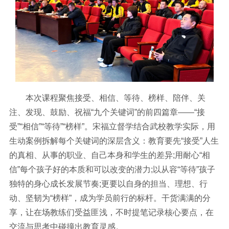
本次课程聚焦接受、相信、等待、榜样、陪伴、关
注、发现、鼓励、祝福“九个关键词”的前四篇章——“接
受”“相信”“等待”“榜样”。宋福立督学结合武校教学实际，用
生动案例拆解每个关键词的深层含义：教育要先“接受”人生
的真相、从事的职业、自己本身和学生的差异;用耐心“相
信”每个孩子好的本质和可以改变的潜力;以从容“等待”孩子
独特的身心成长发展节奏;更要以自身的担当、理想、行
动、坚韧为“榜样”，成为学员前行的标杆。干货满满的分
享，让在场教练们受益匪浅，不时提笔记录核心要点，在
交流与思考中碰撞出教育灵感。