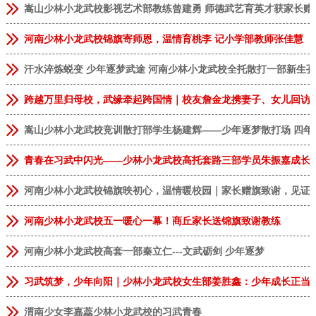
嵩山少林小龙武校影视艺术部教练曾建勇 师德武艺育英才获家长赠
河南少林小龙武校锦旗寄师恩，温情育桃李 记小学部教师张佳慧
汗水淬炼蜕变 少年逐梦武途 河南少林小龙武校全托散打一部新生
跨越万里归母校，武缘牵起跨国情｜校友詹金龙携妻子、女儿回访
嵩山少林小龙武校竞训散打部学生杨建辉——少年逐梦散打场 四年
青春在习武中闪光——少林小龙武校高托套路三部学员朱振嘉成长
河南少林小龙武校锦旗映初心，温情暖校园｜家长赠旗致谢，见证
河南少林小龙武校五一暖心一幕！商丘家长送锦旗致谢教练
河南少林小龙武校高套一部秦立仁---文武砺剑 少年逐梦
习武筑梦，少年向阳｜少林小龙武校女生部姜胜鑫：少年成长正当
渭南少女李嘉蕊少林小龙武校的习武青春