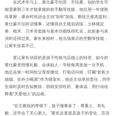
在武术学习上，黄仕豪不怕苦、不怕累。别的学生可
能需要两三年才能掌握的前手翻等技能，他仅用一年便熟
练掌握，课余时间还会主动“加班”加练。教练王俊杰提到，
黄仕豪不仅听话懂事，还懂得自主规划训练，少林规定
拳、棍术、刀术等套路与基本功都练得扎实，此前参与表
演时还得过奖。家长来校时，他当场展示的空翻等技能，
让家长惊喜不已。
更让家长动容的是孩子性格与品德上的转变。如今的
黄仕豪变得懂礼貌、会体贴人：学校每周发放一次手机，
他总会第一时间给父母发微信、打电话问候，叮嘱“老爸少
抽烟、在外少喝酒”;作为寝室长，他还主动承担责任，同学
生病时及时告知教练，协助安排吃药、量体温，用行动诠
释着“关爱他人”的品格。
“在王教练的带领下，孩子懂事多了，尊重人、有礼
貌，还学会了关心家人。”家长反复提及孩子的变化，言语