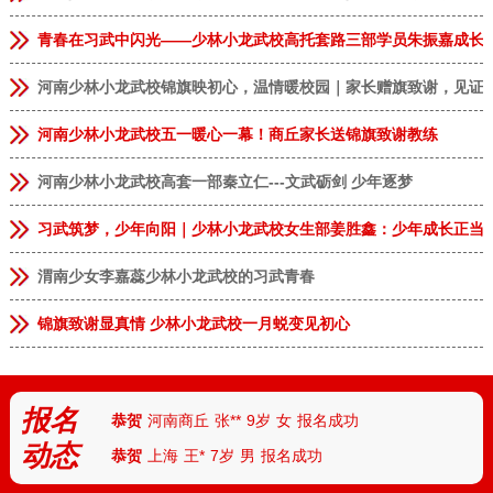
青春在习武中闪光——少林小龙武校高托套路三部学员朱振嘉成长
河南少林小龙武校锦旗映初心，温情暖校园｜家长赠旗致谢，见证
河南少林小龙武校五一暖心一幕！商丘家长送锦旗致谢教练
河南少林小龙武校高套一部秦立仁---文武砺剑 少年逐梦
习武筑梦，少年向阳｜少林小龙武校女生部姜胜鑫：少年成长正当
渭南少女李嘉蕊少林小龙武校的习武青春
恭贺
安徽临泉
张**
9岁
男
报名成功
锦旗致谢显真情 少林小龙武校一月蜕变见初心
恭贺
河南郑州
李**
13岁
男
报名成功
恭贺
河南郑州
林*
8岁
女
报名成功
报名
恭贺
河南商丘
张**
9岁
女
报名成功
动态
恭贺
上海
王*
7岁
男
报名成功
恭贺
天津
付**
10岁
女
报名成功