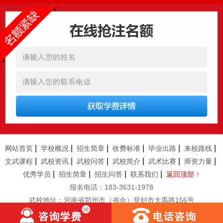
恭贺
河北
陈*
12岁
女
报名成功
恭贺
河南安阳
丁**
9岁
男
报名成功
恭贺
湖北武汉
胡**
7岁
男
报名成功
恭贺
湖北襄阳
路*
13岁
男
报名成功
恭贺
河南南阳
陆**
8岁
女
报名成功
恭贺
湖南怀化
任*
6岁
男
报名成功
恭贺
厦门
朱*
12岁
男
报名成功
恭贺
杭州
刘**
10岁
女
报名成功
恭贺
四川成都
曹*
10岁
女
报名成功
|
|
|
|
|
|
网站首页
学校概况
招生简章
收费标准
毕业出路
来校路线
恭贺
新疆
古**
11岁
男
报名成功
|
|
|
|
|
|
文武课程
武校资讯
武校问答
武校简介
武术比赛
师资力量
|
|
|
|
优秀学员
招生简章
招生问答
联系我们
返回顶部 ↑
恭贺
安徽临泉
张**
9岁
男
报名成功
报名电话：183-3631-1978
恭贺
河南郑州
李**
13岁
男
报名成功
武校地址：河南省郑州市（省会）登封市大禹路156号
恭贺
河南郑州
林*
8岁
女
报名成功
恭贺
河南商丘
张**
9岁
女
报名成功