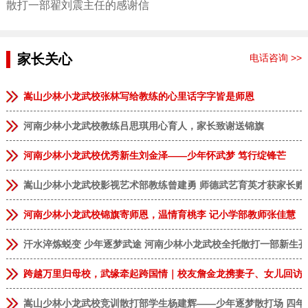
散打一部翟刘震主任的感谢信
家长关心
电话咨询 >>
嵩山少林小龙武校张林写给教练的心里话字字皆是师恩
河南少林小龙武校教练吕思琪用心育人，家长致谢送锦旗
河南少林小龙武校优秀新生刘金泽——少年怀武梦 笃行绽锋芒
嵩山少林小龙武校影视艺术部教练曾建勇 师德武艺育英才获家长赠
河南少林小龙武校锦旗寄师恩，温情育桃李 记小学部教师张佳慧
汗水淬炼蜕变 少年逐梦武途 河南少林小龙武校全托散打一部新生
跨越万里归母校，武缘牵起跨国情｜校友詹金龙携妻子、女儿回访
嵩山少林小龙武校竞训散打部学生杨建辉——少年逐梦散打场 四年