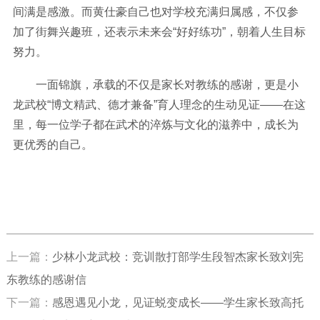
间满是感激。而黄仕豪自己也对学校充满归属感，不仅参
加了街舞兴趣班，还表示未来会“好好练功”，朝着人生目标
努力。
一面锦旗，承载的不仅是家长对教练的感谢，更是小
龙武校“博文精武、德才兼备”育人理念的生动见证——在这
里，每一位学子都在武术的淬炼与文化的滋养中，成长为
更优秀的自己。
上一篇：
少林小龙武校：竞训散打部学生段智杰家长致刘宪
东教练的感谢信
下一篇：
感恩遇见小龙，见证蜕变成长——学生家长致高托