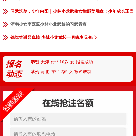
恭贺
安徽临泉
张**
9岁
男
报名成功
习武筑梦，少年向阳｜少林小龙武校女生部姜胜鑫：少年成长正当
恭贺
河南郑州
李**
13岁
男
报名成功
渭南少女李嘉蕊少林小龙武校的习武青春
恭贺
河南郑州
林*
8岁
女
报名成功
恭贺
河南商丘
张**
9岁
女
报名成功
锦旗致谢显真情 少林小龙武校一月蜕变见初心
恭贺
上海
王*
7岁
男
报名成功
恭贺
天津
付**
10岁
女
报名成功
报名
恭贺
河北
陈*
12岁
女
报名成功
动态
恭贺
河南安阳
丁**
9岁
男
报名成功
恭贺
湖北武汉
胡**
7岁
男
报名成功
恭贺
湖北襄阳
路*
13岁
男
报名成功
恭贺
河南南阳
陆**
8岁
女
报名成功
恭贺
湖南怀化
任*
6岁
男
报名成功
恭贺
厦门
朱*
12岁
男
报名成功
恭贺
杭州
刘**
10岁
女
报名成功