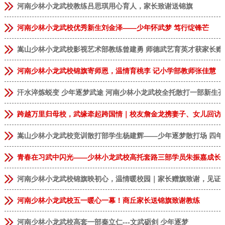
河南少林小龙武校教练吕思琪用心育人，家长致谢送锦旗
河南少林小龙武校优秀新生刘金泽——少年怀武梦 笃行绽锋芒
嵩山少林小龙武校影视艺术部教练曾建勇 师德武艺育英才获家长赠
河南少林小龙武校锦旗寄师恩，温情育桃李 记小学部教师张佳慧
汗水淬炼蜕变 少年逐梦武途 河南少林小龙武校全托散打一部新生
跨越万里归母校，武缘牵起跨国情｜校友詹金龙携妻子、女儿回访
嵩山少林小龙武校竞训散打部学生杨建辉——少年逐梦散打场 四年
青春在习武中闪光——少林小龙武校高托套路三部学员朱振嘉成长
河南少林小龙武校锦旗映初心，温情暖校园｜家长赠旗致谢，见证
河南少林小龙武校五一暖心一幕！商丘家长送锦旗致谢教练
河南少林小龙武校高套一部秦立仁---文武砺剑 少年逐梦