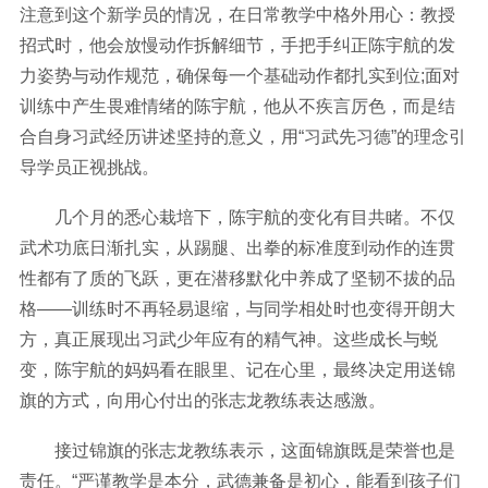
注意到这个新学员的情况，在日常教学中格外用心：教授
招式时，他会放慢动作拆解细节，手把手纠正陈宇航的发
力姿势与动作规范，确保每一个基础动作都扎实到位;面对
训练中产生畏难情绪的陈宇航，他从不疾言厉色，而是结
合自身习武经历讲述坚持的意义，用“习武先习德”的理念引
导学员正视挑战。
几个月的悉心栽培下，陈宇航的变化有目共睹。不仅
武术功底日渐扎实，从踢腿、出拳的标准度到动作的连贯
性都有了质的飞跃，更在潜移默化中养成了坚韧不拔的品
格——训练时不再轻易退缩，与同学相处时也变得开朗大
方，真正展现出习武少年应有的精气神。这些成长与蜕
变，陈宇航的妈妈看在眼里、记在心里，最终决定用送锦
旗的方式，向用心付出的张志龙教练表达感激。
接过锦旗的张志龙教练表示，这面锦旗既是荣誉也是
责任。“严谨教学是本分，武德兼备是初心，能看到孩子们