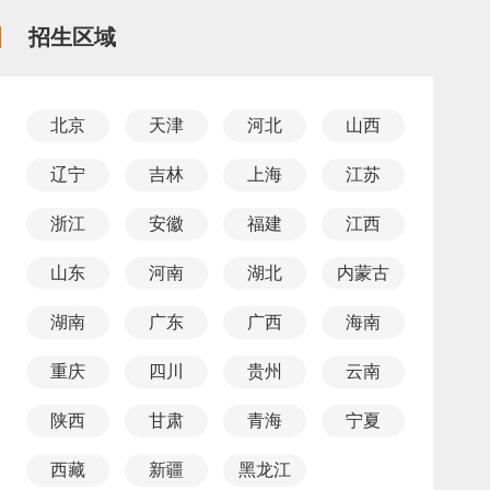
招生区域
北京
天津
河北
山西
辽宁
吉林
上海
江苏
浙江
安徽
福建
江西
山东
河南
湖北
内蒙古
湖南
广东
广西
海南
重庆
四川
贵州
云南
陕西
甘肃
青海
宁夏
西藏
新疆
黑龙江