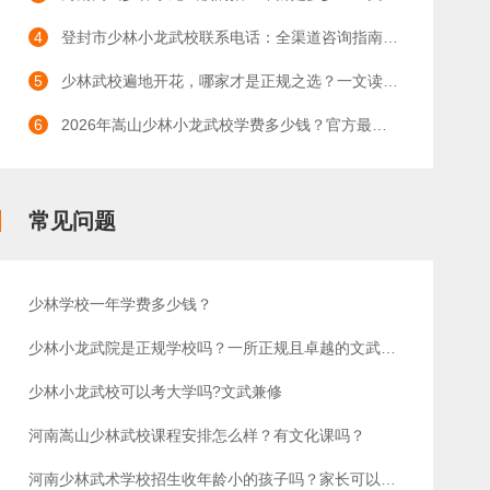
4
登封市少林小龙武校联系电话：全渠道咨询指南与办学优势详解
5
少林武校遍地开花，哪家才是正规之选？一文读懂河南少林小龙武术学校
6
2026年嵩山少林小龙武校学费多少钱？官方最新收费标准权威详解
常见问题
少林学校一年学费多少钱？
少林小龙武院是正规学校吗？一所正规且卓越的文武教育殿堂
少林小龙武校可以考大学吗?文武兼修
河南嵩山少林武校课程安排怎么样？有文化课吗？
河南少林武术学校招生收年龄小的孩子吗？家长可以陪读吗？