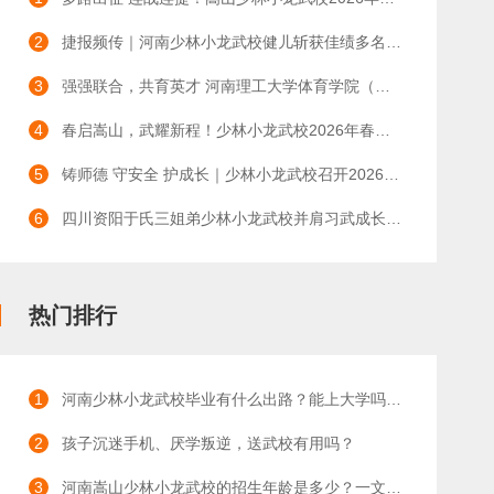
2
捷报频传｜河南少林小龙武校健儿斩获佳绩多名队员晋级省运会决赛！
3
强强联合，共育英才 河南理工大学体育学院（太极拳学院）与少林小龙武校签署实习基地合作协议
4
春启嵩山，武耀新程！少林小龙武校2026年春季开学典礼圆满举行
5
铸师德 守安全 护成长｜少林小龙武校召开2026年师德师风暨安全教育工作会议
6
四川资阳于氏三姐弟少林小龙武校并肩习武成长纪实
热门排行
1
河南少林小龙武校毕业有什么出路？能上大学吗？有哪些升学途径？
2
孩子沉迷手机、厌学叛逆，送武校有用吗？
3
河南嵩山少林小龙武校的招生年龄是多少？一文读懂入学门槛与成长优势