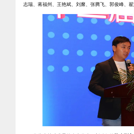
志瑞、蒋福州、王艳斌、刘縻、张腾飞、郭俊峰、翟