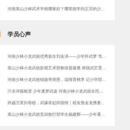
河南嵩山少林武术学校哪家好？哪里能学到正宗的少林功夫？
学员心声
河南少林小龙武校优秀新生刘金泽——少年怀武梦 笃行绽锋芒
嵩山少林小龙武校影视艺术部教练曾建勇 师德武艺育英才获家长赠送锦旗致谢
河南少林小龙武校锦旗寄师恩，温情育桃李 记小学部教师张佳慧
汗水淬炼蜕变 少年逐梦武途 河南少林小龙武校全托散打一部新生孔维齐成长纪实
跨越万里归母校，武缘牵起跨国情｜校友詹金龙携妻子、女儿回访少林小龙武校致谢恩师
嵩山少林小龙武校竞训散打部学生杨建辉——少年逐梦散打场 四年积淀摘桂冠