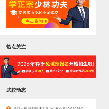
热点关注
武校动态
1
多路出征 连战连捷！嵩山少林小龙武校2026年夏季多项武道赛事斩获硕果