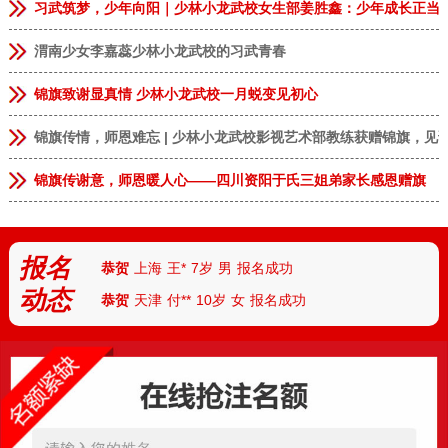
习武筑梦，少年向阳｜少林小龙武校女生部姜胜鑫：少年成长正当
渭南少女李嘉蕊少林小龙武校的习武青春
锦旗致谢显真情 少林小龙武校一月蜕变见初心
锦旗传情，师恩难忘 | 少林小龙武校影视艺术部教练获赠锦旗，见
恭贺
安徽临泉
张**
9岁
男
报名成功
恭贺
河南郑州
李**
13岁
男
报名成功
锦旗传谢意，师恩暖人心——四川资阳于氏三姐弟家长感恩赠旗
恭贺
河南郑州
林*
8岁
女
报名成功
恭贺
河南商丘
张**
9岁
女
报名成功
报名
恭贺
上海
王*
7岁
男
报名成功
动态
恭贺
天津
付**
10岁
女
报名成功
恭贺
河北
陈*
12岁
女
报名成功
恭贺
河南安阳
丁**
9岁
男
报名成功
恭贺
湖北武汉
胡**
7岁
男
报名成功
恭贺
湖北襄阳
路*
13岁
男
报名成功