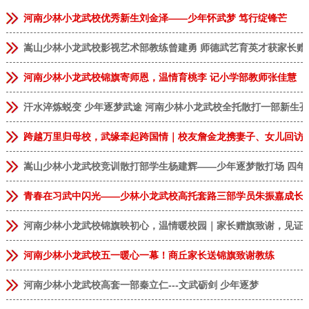
河南少林小龙武校优秀新生刘金泽——少年怀武梦 笃行绽锋芒
嵩山少林小龙武校影视艺术部教练曾建勇 师德武艺育英才获家长赠
河南少林小龙武校锦旗寄师恩，温情育桃李 记小学部教师张佳慧
汗水淬炼蜕变 少年逐梦武途 河南少林小龙武校全托散打一部新生
跨越万里归母校，武缘牵起跨国情｜校友詹金龙携妻子、女儿回访
嵩山少林小龙武校竞训散打部学生杨建辉——少年逐梦散打场 四年
青春在习武中闪光——少林小龙武校高托套路三部学员朱振嘉成长
河南少林小龙武校锦旗映初心，温情暖校园｜家长赠旗致谢，见证
河南少林小龙武校五一暖心一幕！商丘家长送锦旗致谢教练
河南少林小龙武校高套一部秦立仁---文武砺剑 少年逐梦