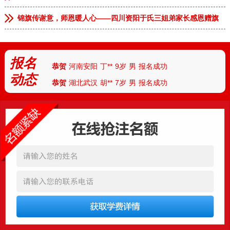
恭贺
上海
王*
7岁
男
报名成功
锦旗传谢意，师恩暖人心——四川资阳于氏三姐弟家长感恩赠旗
恭贺
天津
付**
10岁
女
报名成功
恭贺
河北
陈*
12岁
女
报名成功
报名
恭贺
河南安阳
丁**
9岁
男
报名成功
动态
恭贺
湖北武汉
胡**
7岁
男
报名成功
恭贺
湖北襄阳
路*
13岁
男
报名成功
恭贺
河南南阳
陆**
8岁
女
报名成功
恭贺
湖南怀化
任*
6岁
男
报名成功
恭贺
厦门
朱*
12岁
男
报名成功
恭贺
杭州
刘**
10岁
女
报名成功
恭贺
四川成都
曹*
10岁
女
报名成功
恭贺
新疆
古**
11岁
男
报名成功
恭贺
安徽临泉
张**
9岁
男
报名成功
恭贺
河南郑州
李**
13岁
男
报名成功