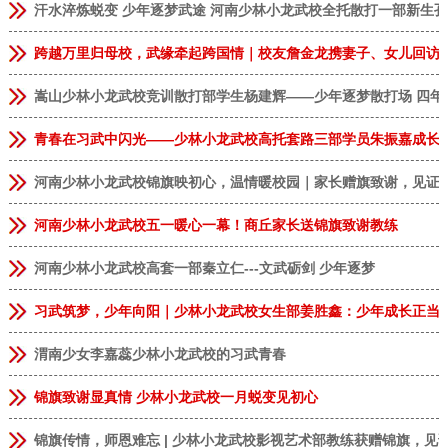
汗水淬炼蜕变 少年逐梦武途 河南少林小龙武校全托散打一部新生
跨越万里归母校，武缘牵起跨国情｜校友詹金龙携妻子、女儿回访
嵩山少林小龙武校竞训散打部学生杨建辉——少年逐梦散打场 四年
青春在习武中闪光——少林小龙武校高托套路三部学员朱振嘉成长
河南少林小龙武校锦旗映初心，温情暖校园｜家长赠旗致谢，见证
河南少林小龙武校五一暖心一幕！商丘家长送锦旗致谢教练
河南少林小龙武校高套一部秦立仁---文武砺剑 少年逐梦
习武筑梦，少年向阳｜少林小龙武校女生部姜胜鑫：少年成长正当
恭贺
安徽临泉
张**
9岁
男
报名成功
渭南少女李嘉蕊少林小龙武校的习武青春
恭贺
河南郑州
李**
13岁
男
报名成功
锦旗致谢显真情 少林小龙武校一月蜕变见初心
恭贺
河南郑州
林*
8岁
女
报名成功
锦旗传情，师恩难忘 | 少林小龙武校影视艺术部教练获赠锦旗，见
恭贺
河南商丘
张**
9岁
女
报名成功