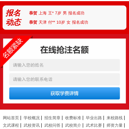
恭贺
河南商丘
张**
9岁
女
报名成功
报名
恭贺
上海
王*
7岁
男
报名成功
动态
恭贺
天津
付**
10岁
女
报名成功
恭贺
河北
陈*
12岁
女
报名成功
恭贺
河南安阳
丁**
9岁
男
报名成功
恭贺
湖北武汉
胡**
7岁
男
报名成功
恭贺
湖北襄阳
路*
13岁
男
报名成功
恭贺
河南南阳
陆**
8岁
女
报名成功
恭贺
湖南怀化
任*
6岁
男
报名成功
恭贺
厦门
朱*
12岁
男
报名成功
恭贺
杭州
刘**
10岁
女
报名成功
恭贺
四川成都
曹*
10岁
女
报名成功
恭贺
新疆
古**
11岁
男
报名成功
|
|
|
|
|
|
网站首页
学校概况
招生简章
收费标准
毕业出路
来校路线
恭贺
安徽临泉
张**
9岁
男
报名成功
|
|
|
|
|
|
文武课程
武校资讯
武校问答
武校简介
武术比赛
师资力量