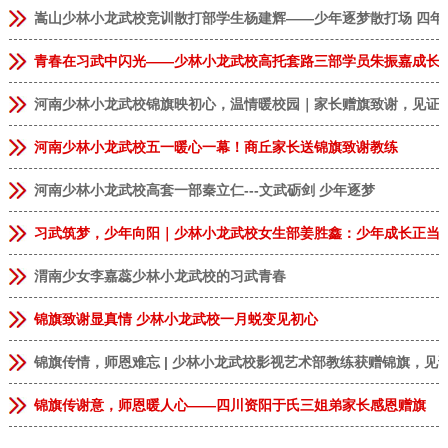
嵩山少林小龙武校竞训散打部学生杨建辉——少年逐梦散打场 四年
青春在习武中闪光——少林小龙武校高托套路三部学员朱振嘉成长
河南少林小龙武校锦旗映初心，温情暖校园｜家长赠旗致谢，见证
河南少林小龙武校五一暖心一幕！商丘家长送锦旗致谢教练
河南少林小龙武校高套一部秦立仁---文武砺剑 少年逐梦
习武筑梦，少年向阳｜少林小龙武校女生部姜胜鑫：少年成长正当
渭南少女李嘉蕊少林小龙武校的习武青春
锦旗致谢显真情 少林小龙武校一月蜕变见初心
锦旗传情，师恩难忘 | 少林小龙武校影视艺术部教练获赠锦旗，见
恭贺
安徽临泉
张**
9岁
男
报名成功
恭贺
河南郑州
李**
13岁
男
报名成功
锦旗传谢意，师恩暖人心——四川资阳于氏三姐弟家长感恩赠旗
恭贺
河南郑州
林*
8岁
女
报名成功