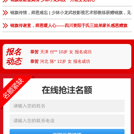
恭贺
安徽临泉
张**
9岁
男
报名成功
锦旗传情，师恩难忘 | 少林小龙武校影视艺术部教练获赠锦旗，见
恭贺
河南郑州
李**
13岁
男
报名成功
恭贺
河南郑州
林*
8岁
女
报名成功
锦旗传谢意，师恩暖人心——四川资阳于氏三姐弟家长感恩赠旗
恭贺
河南商丘
张**
9岁
女
报名成功
恭贺
上海
王*
7岁
男
报名成功
报名
恭贺
天津
付**
10岁
女
报名成功
动态
恭贺
河北
陈*
12岁
女
报名成功
恭贺
河南安阳
丁**
9岁
男
报名成功
恭贺
湖北武汉
胡**
7岁
男
报名成功
恭贺
湖北襄阳
路*
13岁
男
报名成功
恭贺
河南南阳
陆**
8岁
女
报名成功
恭贺
湖南怀化
任*
6岁
男
报名成功
恭贺
厦门
朱*
12岁
男
报名成功
恭贺
杭州
刘**
10岁
女
报名成功