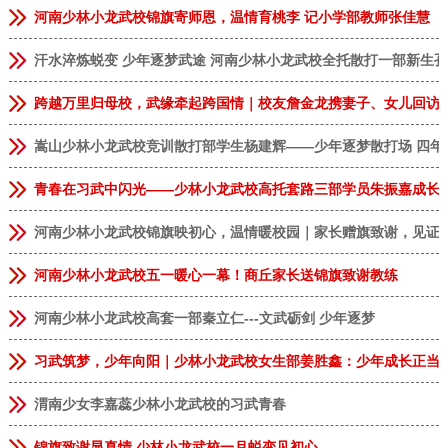
河南少林小龙武校锦旗寄师恩，温情育桃李 记小学部教师张佳慧
汗水淬炼蜕变 少年逐梦武途 河南少林小龙武校全托散打一部新生
跨越万里归母校，武缘牵起跨国情｜校友詹金龙携妻子、女儿回访
嵩山少林小龙武校竞训散打部学生杨建辉——少年逐梦散打场 四年
青春在习武中闪光——少林小龙武校高托套路三部学员朱振嘉成长
河南少林小龙武校锦旗映初心，温情暖校园｜家长赠旗致谢，见证
河南少林小龙武校五一暖心一幕！商丘家长送锦旗致谢教练
河南少林小龙武校高套一部秦立仁---文武砺剑 少年逐梦
习武筑梦，少年向阳｜少林小龙武校女生部姜胜鑫：少年成长正当
渭南少女李嘉蕊少林小龙武校的习武青春
锦旗致谢显真情 少林小龙武校一月蜕变见初心