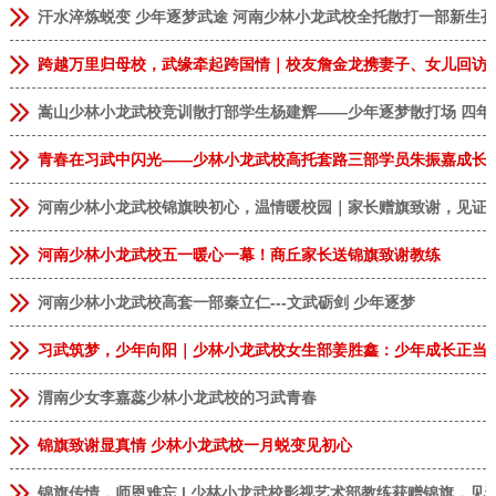
汗水淬炼蜕变 少年逐梦武途 河南少林小龙武校全托散打一部新生
跨越万里归母校，武缘牵起跨国情｜校友詹金龙携妻子、女儿回访
嵩山少林小龙武校竞训散打部学生杨建辉——少年逐梦散打场 四年
青春在习武中闪光——少林小龙武校高托套路三部学员朱振嘉成长
河南少林小龙武校锦旗映初心，温情暖校园｜家长赠旗致谢，见证
河南少林小龙武校五一暖心一幕！商丘家长送锦旗致谢教练
河南少林小龙武校高套一部秦立仁---文武砺剑 少年逐梦
习武筑梦，少年向阳｜少林小龙武校女生部姜胜鑫：少年成长正当
渭南少女李嘉蕊少林小龙武校的习武青春
锦旗致谢显真情 少林小龙武校一月蜕变见初心
锦旗传情，师恩难忘 | 少林小龙武校影视艺术部教练获赠锦旗，见