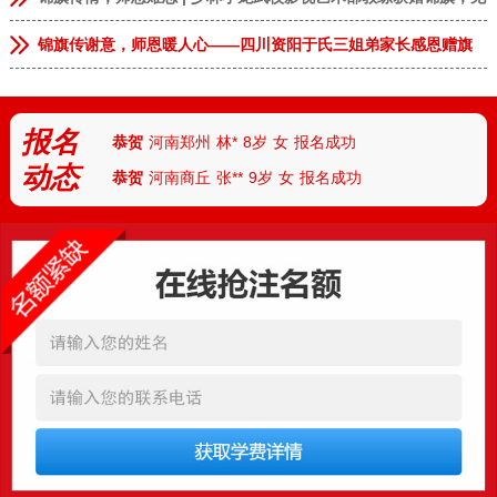
锦旗传谢意，师恩暖人心——四川资阳于氏三姐弟家长感恩赠旗
恭贺
安徽临泉
张**
9岁
男
报名成功
恭贺
河南郑州
李**
13岁
男
报名成功
恭贺
河南郑州
林*
8岁
女
报名成功
报名
恭贺
河南商丘
张**
9岁
女
报名成功
动态
恭贺
上海
王*
7岁
男
报名成功
恭贺
天津
付**
10岁
女
报名成功
恭贺
河北
陈*
12岁
女
报名成功
恭贺
河南安阳
丁**
9岁
男
报名成功
恭贺
湖北武汉
胡**
7岁
男
报名成功
恭贺
湖北襄阳
路*
13岁
男
报名成功
恭贺
河南南阳
陆**
8岁
女
报名成功
恭贺
湖南怀化
任*
6岁
男
报名成功
恭贺
厦门
朱*
12岁
男
报名成功